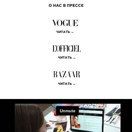
уроков
О НАС В ПРЕССЕ
банк уроков на
разнообразные темы и
техники в сфере рисунка,
скетчинга, живописи и
иллюстрации
ЧИТАТЬ →
24/7
поддержка
служба заботы Fantasy
ЧИТАТЬ →
Room всегда на связи!
Просто напиши в окошко
в правом нижнем углу
ЧИТАТЬ →