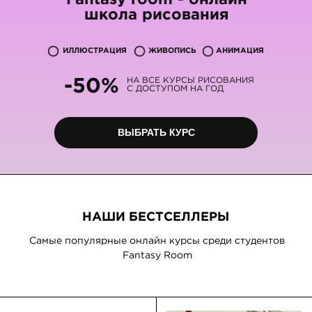
школа рисования
ИЛЛЮСТРАЦИЯ
ЖИВОПИСЬ
АНИМАЦИЯ
НАШИ БЕСТСЕЛЛЕРЫ
-50%
НА ВСЕ КУРСЫ РИСОВАНИЯ
Самые популярные онлайн курсы среди студентов
С ДОСТУПОМ НА ГОД
Fantasy Room
ВЫБРАТЬ КУРС
FASHION
РИСУНОК ДЛЯ
ИЛЛЮСТРАЦИЯ
НОВИЧКОВ
От новичка до
Основы рисунка для
профессионала.
начинающих. Передача
Изображение фигуры,
объема, перспективы,
одежды, фактуры тканей,
свето-тени, драппировка...
капсульные коллекции