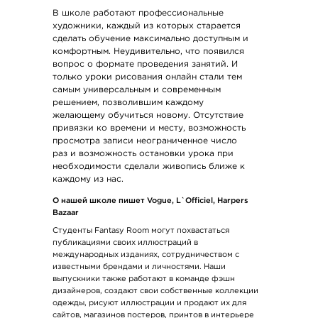
В школе работают профессиональные
художники, каждый из которых старается
сделать обучение максимально доступным и
комфортным. Неудивительно, что появился
вопрос о формате проведения занятий. И
только уроки рисования онлайн стали тем
самым универсальным и современным
решением, позволившим каждому
желающему обучиться новому. Отсутствие
привязки ко времени и месту, возможность
просмотра записи неограниченное число
раз и возможность остановки урока при
необходимости сделали живопись ближе к
каждому из нас.
О нашей школе пишет Vogue, L`Officiel, Harpers
Bazaar
Студенты Fantasy Room могут похвастаться
публикациями своих иллюстраций в
международных изданиях, сотрудничеством с
известными брендами и личностями. Наши
выпускники также работают в команде фэшн
дизайнеров, создают свои собственные коллекции
одежды, рисуют иллюстрации и продают их для
сайтов, магазинов постеров, принтов в интерьере