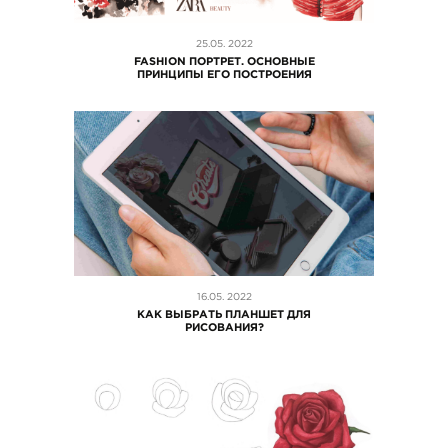
25.05. 2022
FASHION ПОРТРЕТ. ОСНОВНЫЕ
ПРИНЦИПЫ ЕГО ПОСТРОЕНИЯ
Акварель и интерьерный
Креативный
скетчинг
менеджер
ЕЛЕНА ДРАГОМИРОВА
САША ГОГА →
Акварель и интерьерный
Креативный
16.05. 2022
скетчинг
менеджер
КАК ВЫБРАТЬ ПЛАНШЕТ ДЛЯ
ЕЛЕНА ДРАГОМИРОВА
САША ГОГА →
РИСОВАНИЯ?