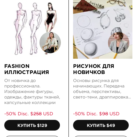
-50% Disc. $
258
USD
-50% Disc. $
98
USD
КУПИТЬ $129
КУПИТЬ $49
ПОДРОБНЕЕ
ПОДРОБНЕЕ
ЖИВОПИСЬ
ИЛЛЮСТРАЦИЯ В
АКРИЛОМ
PROCREATE
Пейзажи, натюрморти,
Создавай коммерческие
абстракция и множество
иллюстрации на своем
других сюжетов на курсе
iPad: Instagram highlights,
"Живопись Акрилом"
наборы стикеров, Youtube
коллаж и тд.
-50% Disc. $
98
USD
-50% Disc. $
178
USD
КУПИТЬ $49
КУПИТЬ $89