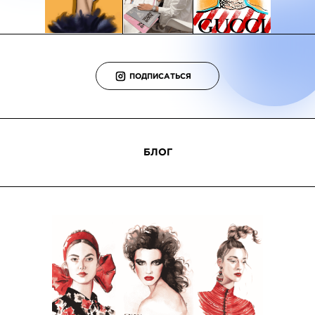
Digital & Fashion
Акварельная и масляная
иллюстратор
живопись
ОЛЬГА ХОМИЧ →
ОЛЬГА НАЗАРЕНКО →
Digital & Fashion
Акварельная и масляная
ПОДПИСАТЬСЯ
иллюстратор
живопись
ОЛЬГА ХОМИЧ →
ОЛЬГА НАЗАРЕНКО →
БЛОГ
Акварельная живопись
Digital & Fashion
иллюстратор
МАРИЯ АПРЯТОВА →
НАДЕЖДА КУЛЯША →
Акварельная живопись
Digital & Fashion
иллюстратор
МАРИЯ АПРЯТОВА →
НАДЕЖДА КУЛЯША →