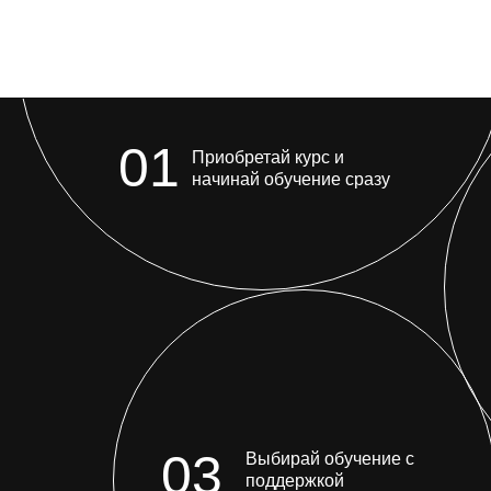
ЛЕТТЕРИНГ
PROCREAT
Леттеринг широко при
03
Выбирай обучение с
рекламной индустрии.
поддержкой
научимся создавать л
преподавателя или
продукта, леттеринг-к
другое!
самостоятельно
-50% Disc. $
78
USD
0
КУПИТЬ $39