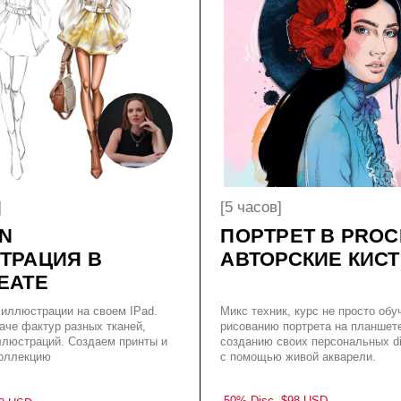
[5 часов]
ПОРТРЕТ В PROCREATE.
ИЯ В
АВТОРСКИЕ КИСТИ
E
ации на своем IPad.
Микс техник, курс не просто обучает
ур разных тканей,
рисованию портрета на планшете, но и
ий. Создаем принты и
созданию своих персональных digital кистей
ю
с помощью живой акварели.
-50% Disc.
$98
USD
КУПИТЬ $49
ПОДРОБНЕЕ
ПОДРОБНЕЕ