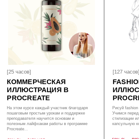
[25 часов]
[127 часов]
КОММЕРЧЕСКАЯ
FASHION
ИЛЛЮСТРАЦИЯ В
ИЛЛЮСТРАЦ
PROCREATE
PROCREAT
На этом курсе каждый участник благодаря
Рисуй fashion иллюстр
пошаговым простым урокам и поддержке
Учимся передаче факт
преподавателя научится основам и
стилизации иллюстрац
полезным лайфхакам работы в программе
капсульную коллекци
Procreate...
-50% Disc.
$258
USD
-50% Disc. $
178
USD
КУПИТЬ $129
КУПИТЬ $89
ПОДРОБНЕЕ