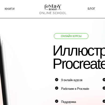
БЛОГ
СЕРТИФИ
ГИ
ОНЛАЙН КУРСЫ
Иллюстраци
Procreate на
9 онлайн курсов
Пошаговые урок
Работаем в Procreate
Доступ к урокам
после оплаты
Поддержка
Публикация раб
преподавателя
студентов в Vog