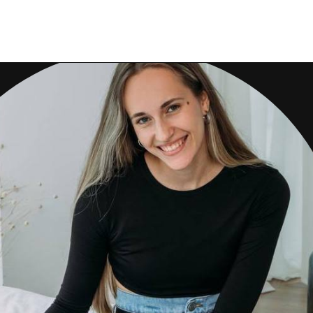
СОЗДАНИЕ
ПЕРСОНАЖЕЙ В
PROCREATE
На этом курсе мы научимся разрабатывать
персонажей, работать в техниках коллажа,
рисовать образы и создавать характеры в
иллюстрации, а также искать свой стиль.
-50% Disc. $
138
USD
ПОДРОБНЕЕ
КУПИТЬ $69