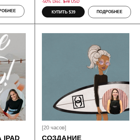
[20 часов]
СОЗДАНИЕ
ПЕРСОНАЖЕЙ В
PROCREATE
На этом курсе мы научимся разрабатывать
персонажей, работать в техниках коллажа,
рисовать образы и создавать характеры в
иллюстрации, а также искать свой стиль.
-50% Disc. $
138
USD