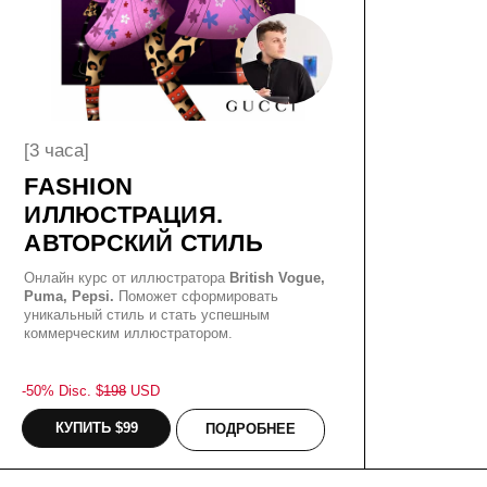
Puma, Pepsi.
Поможет сформировать
уникальный стиль и стать успешным
коммерческим иллюстратором.
-50% Disc. $
198
USD
КУПИТЬ $99
ПОДРОБНЕЕ
01
Приобретай курс и
начинай обучение сразу
[15 часов]