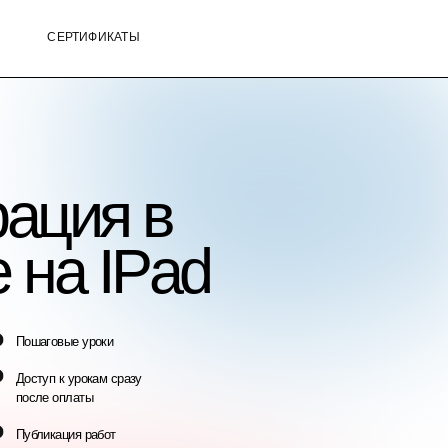
КАТЫ
я в
 IPad
и
 сразу
от
ue