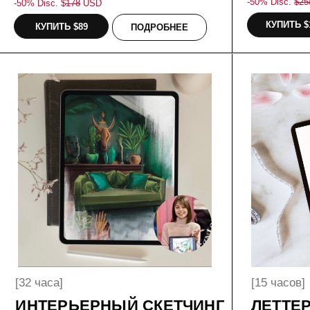
[32 часа]
[15 часов]
ИНТЕРЬЕРНЫЙ СКЕТЧИНГ
ЛЕТТЕРИНГ
В PROCREATE
PROCREAT
Учимся делать эскизы интерьера и его
Леттеринг широко при
объектов, быстрая передача идеи, фактуры на
рекламной индустрии.
IPad. Курс полезен как начинающим, так и
научимся создавать ло
практикующим дизайнерам интерьеров, кому не
продукта, леттеринг-к
хватает мастерства digital зарисовок.
другое!
-50% Disc. $
78
USD
-50% Disc. $
138
USD
КУПИТЬ $39