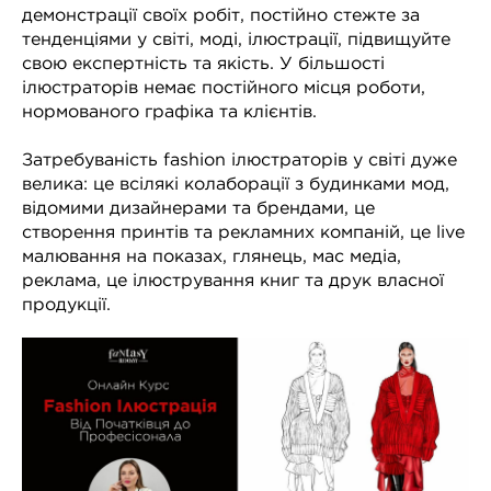
демонстрації своїх робіт, постійно стежте за
тенденціями у світі, моді, ілюстрації, підвищуйте
свою експертність та якість. У більшості
Сподобалась стаття?
ілюстраторів немає постійного місця роботи,
Заходьте на наш сайт і
ПОДИВИТИСЬ
нормованого графіка та клієнтів.
КУРСИ
обирайте свій курс
малювання!
Затребуваність fashion ілюстраторів у світі дуже
велика: це всілякі колаборації з будинками мод,
відомими дизайнерами та брендами, це
створення принтів та рекламних компаній, це live
малювання на показах, глянець, мас медіа,
реклама, це ілюстрування книг та друк власної
продукції.