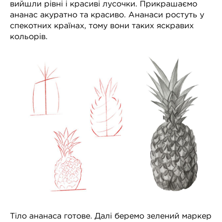
вийшли рівні і красиві лусочки. Прикрашаємо
КУРСИ
обирайте свій курс
ананас акуратно та красиво. Ананаси ростуть у
малювання!
спекотних країнах, тому вони таких яскравих
кольорів.
Тіло ананаса готове. Далі беремо зелений маркер