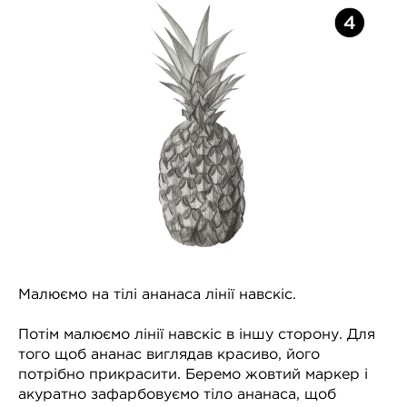
Малюємо на тілі ананаса лінії навскіс.
Потім малюємо лінії навскіс в іншу сторону. Для
того щоб ананас виглядав красиво, його
потрібно прикрасити. Беремо жовтий маркер і
Сподобалась стаття?
акуратно зафарбовуємо тіло ананаса, щоб
Заходьте на наш сайт і
ПОДИВИТИСЬ