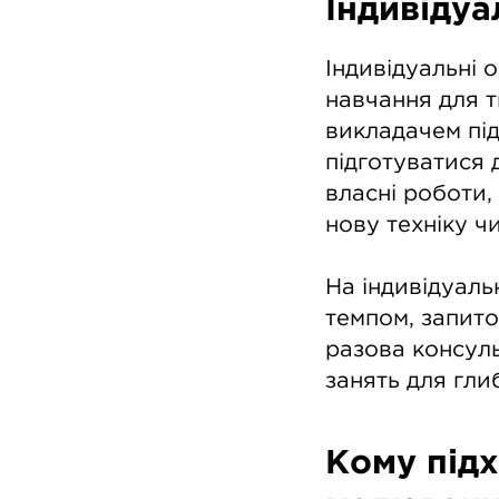
Індивіду
Індивідуальні
навчання для т
викладачем під
підготуватися 
власні роботи,
нову техніку ч
На індивідуаль
темпом, запито
разова консуль
занять для гли
Кому підх