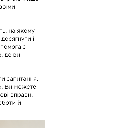
воїми
ть, на якому
 досягнути і
опомога з
, де ви
и запитання,
о. Ви можете
ові вправи,
оботи й