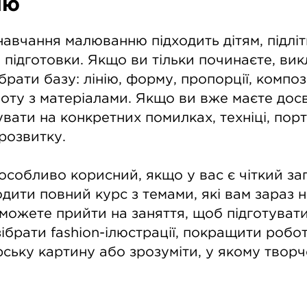
ню
навчання малюванню підходить дітям, підлі
м підготовки. Якщо ви тільки починаєте, ви
рати базу: лінію, форму, пропорції, композ
оботу з матеріалами. Якщо ви вже маєте досв
ати на конкретних помилках, техніці, пор
розвитку.
собливо корисний, якщо у вас є чіткий зап
дити повний курс з темами, які вам зараз не
можете прийти на заняття, щоб підготуват
зібрати fashion-ілюстрації, покращити робот
ську картину або зрозуміти, у якому твор