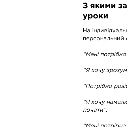
З якими з
уроки
На індивідуаль
персональний с
“Мені потрібно
“Я хочу зрозум
“Потрібно розі
“Я хочу намалю
почати”.
“Мені потрібна 