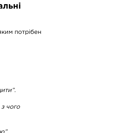
альні
яким потрібен
ити”.
 з чого
ю”.