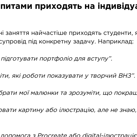
апитами приходять на індивіду
ні заняття найчастіше приходять студенти, 
упровід під конкретну задачу. Наприклад:
 підготувати портфоліо для вступу”.
іти, які роботи показувати у творчий ВНЗ”.
брати мої малюнки та зрозуміти, що покращ
вати картину або ілюстрацію, але не знаю,
допомога з Procreate або digital-ілюстраціє