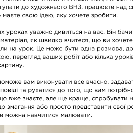
тупати до художнього ВНЗ, працюєте над с
 маєте свою ідею, яку хочете зробити.
х уроках уважно дивиться на вас. Він бачи
е матеріал, як швидко вчитеся, що ви хочете
ли на урок. Це може бути одна розмова, д
ою, перегляд ваших робіт або кілька уроків
картину.
поможе вам виконувати все вчасно, задават
повіді та рухатися до того, що вам потрібн
що вже знаєте, але ще краще, спробувати н
до змагання або просто представити свої р
ще можна навчитися малювати.