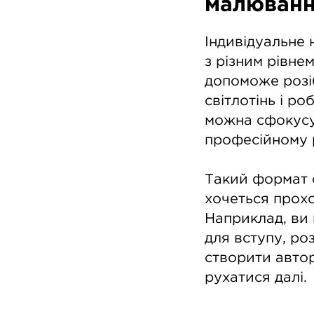
малюван
Індивідуальне 
з різним рівне
допоможе розіб
світлотінь і р
можна сфокусув
професійному 
Такий формат о
хочеться прохо
Наприклад, ви 
для вступу, ро
створити автор
рухатися далі.