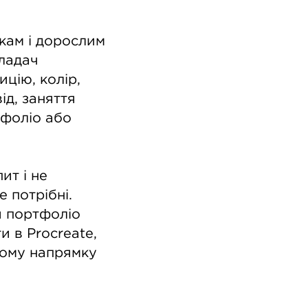
ткам і дорослим
кладач
ицію, колір,
ід, заняття
тфоліо або
ит і не
 потрібні.
и портфоліо
и в Procreate,
чому напрямку