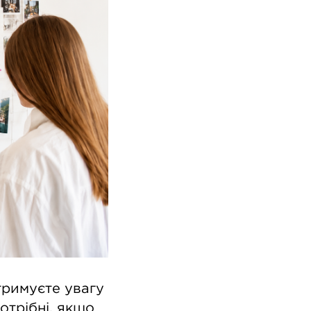
тримуєте увагу
отрібні, якщо