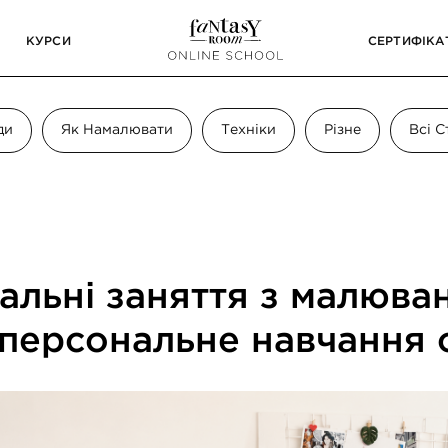
СИ
СЕРТИФІКАТИ
БЛОГ
ди
Як Намалювати
Техніки
Різне
Всі С
альні заняття з малюван
персональне навчання 