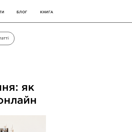
КНИГА
татті
ня: як
онлайн