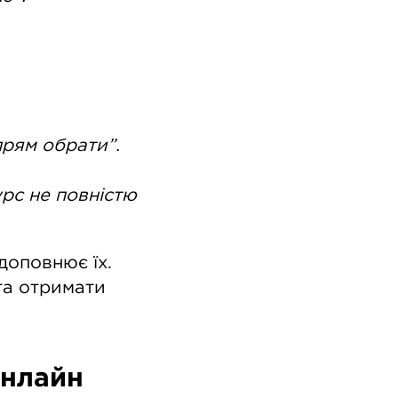
прям обрати”.
урс не повністю
доповнює їх.
та отримати
онлайн