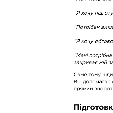
“Я хочу підгот
“Потрібен викл
“Я хочу обгово
“Мені потрібна
закриває мій з
Саме тому інди
Він допомагає 
прямий зворотн
Підготовк