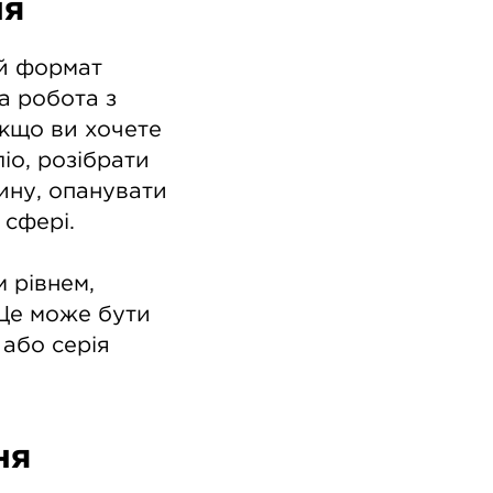
ня
ий формат
а робота з
якщо ви хочете
іо, розібрати
ину, опанувати
 сфері.
 рівнем,
 Це може бути
 або серія
ня