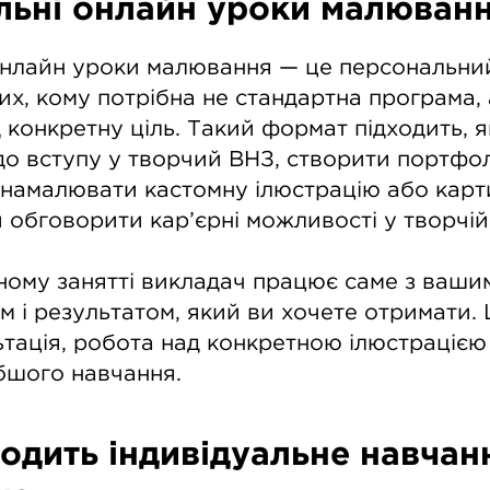
альні онлайн уроки малюван
 онлайн уроки малювання — це персональн
их, кому потрібна не стандартна програма, 
 конкретну ціль. Такий формат підходить, 
до вступу у творчий ВНЗ, створити портфол
 намалювати кастомну ілюстрацію або карт
и обговорити кар’єрні можливості у творчій
ному занятті викладач працює саме з вашим
м і результатом, який ви хочете отримати.
тація, робота над конкретною ілюстрацією
бшого навчання.
одить індивідуальне навчан