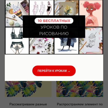
самое можно сделать и в
программе Photoshop или же
в Procreate, предварительно
отсканировав своё
изображение и почистив
фон. Необходимо оставить
лишь листья и поместить их
на разные слои, тогда вам
легко будет их перемещать.
5
6
ПЕРЕЙТИ К УРОКАМ →
Рассматриваем разные
Распространяем элемент по