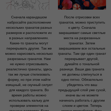
Сначала карандашом
После отрисовки всех
набросайте расположение
гранатов, можно приступить
нескольких гранатов разных
к цвету. Сначала
размеров и расположите их
закрашивает самые светлые
в разных направлениях.
места на разрезанных
Какие-то гранаты могут
гранатах. Затем
перекрывать другие. Так же
закрашиваем все остальные
можно нарисовать несколько
гранаты. Там где один гранат
разрезаных гранатов. Нам
перекрывает другой,
не нужно отрисовывать
думайте о тональной
реалистично гранаты, здесь
разнице. Ваши два граната
так же лучше стилизовать
не должны слипнуться в
форму, но при этом найти
одно пятно. Обязательно
изящный, не скучный силует
убедитесь что ваш
для каждого граната. Во
предыдущий слой уже сухой,
время работы можно
иначе вы не можете
использовать кальку для
начинать работать с другим
проверки элементов на
слоем и цветом. Теперь
границе раппорта. Если
можно проработать фон.