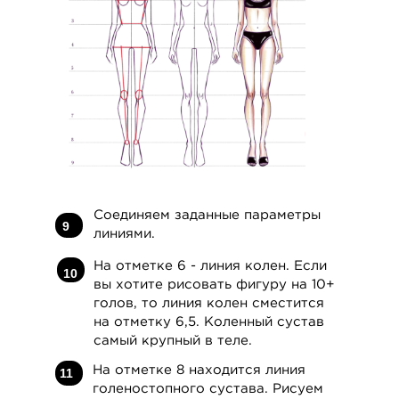
Cоединяем заданные параметры
9
линиями.
На отметке 6 - линия колен. Если
10
[11 VIDEO CLASSES]
вы хотите рисовать фигуру на 10+
SECTION 6. MEN'S FIGURET
голов, то линия колен сместится
VIEW DETAILS
на отметку 6,5. Коленный сустав
самый крупный в теле.
На отметке 8 находится линия
11
голеностопного сустава. Рисуем