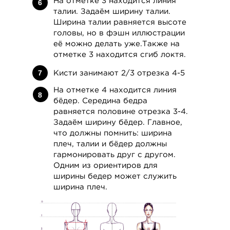
На отметке 3 находится линия
6
талии. Задаём ширину талии.
Ширина талии равняется высоте
головы, но в фэшн иллюстрации
Понравилась
её можно делать уже.Также на
статья?
отметке 3 находится сгиб локтя.
Выбирай курсы по
Выбрать курс
рисованию и
Кисти занимают 2/3 отрезка 4-5
7
начинай заниматься
[5 VIDEO CLASSES]
уже сегодня!
На отметке 4 находится линия
8
SECTION 5. MIXED
бёдер. Середина бедра
TECHNIQUES
равняется половине отрезка 3-4.
VIEW DETAILS
Задаём ширину бёдер. Главное,
что должны помнить: ширина
плеч, талии и бёдер должны
гармонировать друг с другом.
Одним из ориентиров для
ширины бедер может служить
ширина плеч.