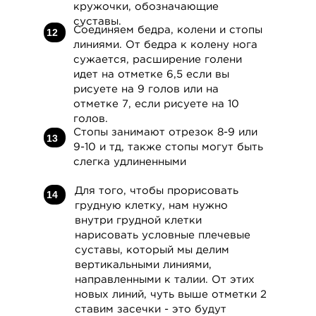
кружочки, обозначающие
суставы.
Соединяем бедра, колени и стопы
12
линиями. От бедра к колену нога
сужается, расширение голени
идет на отметке 6,5 если вы
рисуете на 9 голов или на
отметке 7, если рисуете на 10
голов.
Стопы занимают отрезок 8-9 или
13
9-10 и тд, также стопы могут быть
слегка удлиненными
Для того, чтобы прорисовать
14
грудную клетку, нам нужно
внутри грудной клетки
нарисовать условные плечевые
суставы, который мы делим
вертикальными линиями,
направленными к талии. От этих
новых линий, чуть выше отметки 2
ставим засечки - это будут
[2 VIDEO CLASSES]