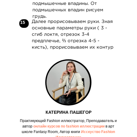
подмышечные впадины. От
SECTION 7. ABOUT THE PROFESSION OF
подмышечных впадин рисуем
FASHION ILLUSTRATOR
грудь.
VIEW DETAILS
Далее прорисовываем руки. Зная
15
основные параметры руки ( 3 -
сгиб локтя, отрезок 3-4
предплечье, ⅔ отрезка 4-5 -
кисть), прорисовываем их контур
КАТЕРИНА ПАШЕГОР
Практикующий Fashion иллюстратор, Преподаватель и
автор
онлайн курсов по fashion иллюстрации
в арт
школе Fantasy Room, Автор книги
Исскуство Fashion