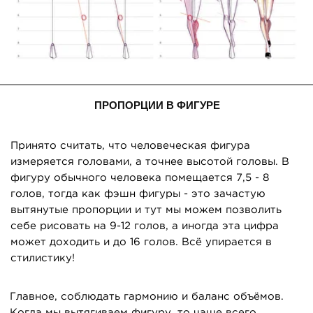
Принято считать, что человеческая фигура
измеряется головами, а точнее высотой головы. В
фигуру обычного человека помещается 7,5 - 8
голов, тогда как фэшн фигуры - это зачастую
вытянутые пропорции и тут мы можем позволить
себе рисовать на 9-12 голов, а иногда эта цифра
может доходить и до 16 голов. Всё упирается в
стилистику!
ПРОПОРЦИИ В ФИГУРЕ
Главное, соблюдать гармонию и баланс объёмов.
Когда мы вытягиваем фигуру, то чаще всего
вытягиваются ноги, а именно голени и стопы, также
мы можем вытягивать шею. Если вы сильно
удлиняете ноги, тогда руки тоже необходимо делать
чуть длиннее стандартной длины, а вот торс
остается в рамках человеческих пропорций. Иногда
торс нарочито укорачивается. Также важно
помнить, что торс вместе с головой должен быть
короче чем ноги, а бедренная часть ноги короче
чем голень со стопами. Редко когда длинные торсы
и короткие голени смотрятся хорошо, разве что в
гротескном стиле, но и тут нужно соблюсти
гармонию! В любом случае, важно
экспериментировать и искать интересную вам
стилистику.