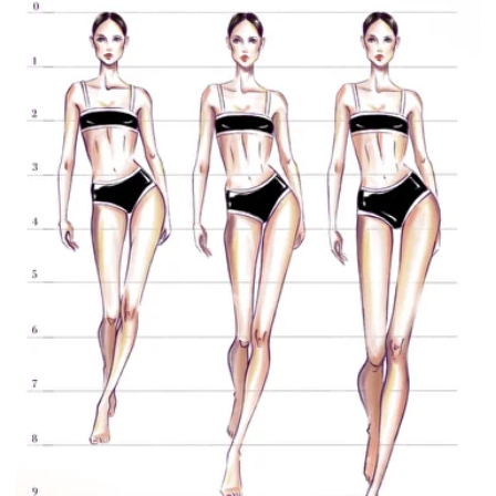
Рисование — это такой же навык, как изучение языков,
катание на роликах или игра на гитаре. Научиться
рисовать может каждый! Стоит только захотеть,
проявить силу воли, упорство, трудолюбие – и все
получится. Кто-то пытается освоить все секреты
самостоятельно, кто-то выбирает проверенный
готовый
курс.
Выбор за вами, главное не сдаваться.