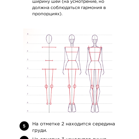
ширину шеи (на усмотрение, но
[3 VIDEO CLASSES]
должна соблюдаться гармония в
SECTION 10.
пропорциях).
ANIMAL SKETCH
VIEW DETAILS
На отметке 2 находится середина
5
груди.