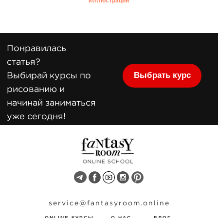
Иллюстрации
DOWNLOAD PROGRAM
service
@
fantasyroom.online
ONLINE КУРСЫ
O НАС
БЛОГ